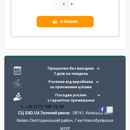
В КОШИК
Працюємо без вихідних
7 днів на тиждень
Рослини від виробника
за приємними цінами
Посадка рослин
з гарантією приживання
+38 (093)
109-74-99
СЦ SAD.UA Зелений ринок :
08161, Київська обл.,
Києво-Святошинський район, 7 км Новообухівське
шосе