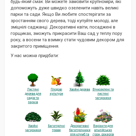
будь-який смак
. Ви можете замовити крупноміри, які
допоможуть дуже швидко озеленити навіть великі
парки та сади. Якщо Ви любите спостерігати за
зростанням свого дерева, тоді купуйте молоді, але
зміцнілі саджанці. Декоративні квіти, посаджені в
горщиках, зможуть прикрасити Ваш сад у теплу пору
року, а восени та взимку стати чудовим декором для
закритого приміщення.
У нас
можна придбати:
Листяні
Плодові
Хвойні дерева
Вічнозелені та
дерева для
культури
листяні
садів та
чагарники
парків
Хвойні
Багаторічні
Декоративні
Варіанти для
чагарники
трави
багаторічники
альпійських
для клумб та
гірок, рокаріїв