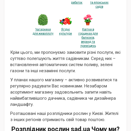
рабаток
та японських
садів
Чагарники
Ягідні
Квітки в
для живоплоту
культури
горщиках для
балконів,
веранд та
приміщень
Крім цього, ми пропонуємо замовити різні послуги, які
суттєво полегшують життя садівникам. Серед них –
встановлення автоматичних систем поливу, зелені
газони та інші незамінні послуги.
У планах нашого магазину – активно розвиватися та
регулярно радувати Вас новинками. Незабаром
асортимент магазину задовольнить запити навіть
найвибагливішого дачника, садівника чи дизайнера
ландшафту.
Розташовані наші розплідники рослин у Києві. Жителі
з інших регіонів отримають свій товар поштою.
Розплідник рослин sad.ua Чому ми?