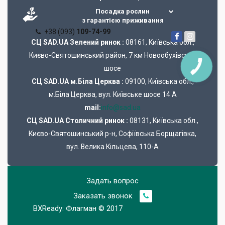
Посадка рослин
з гарантією приживання
+38 (093)
109-74-99
СЦ SAD.UA Зелений ринок :
08161, Київська обл.,
Києво-Святошинський район, 7 км Новообухівське
шосе
СЦ SAD.UA м.Біла Церква :
09100, Київська обл.,
м.Біла Церква, вул. Київське шосе 14 А
mail:
info@sad.ua
СЦ SAD.UA Cтоличний ринок :
08131, Київська обл.,
Києво-Святошинський р-н, Софіївська Борщагівка,
вул. Велика Кільцева, 110-А
Задать вопрос
Заказать звонок
BXReady: Флагман © 2017