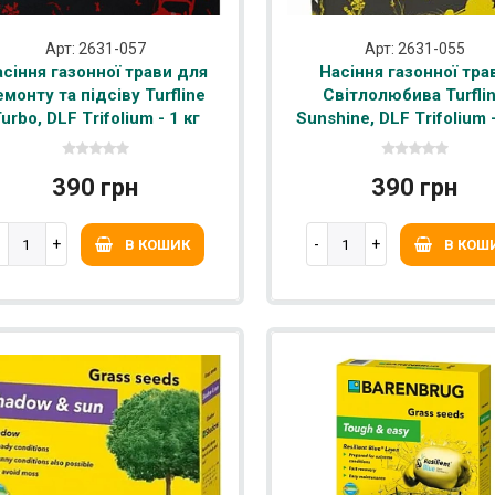
Арт: 2631-057
Арт: 2631-055
сіння газонної трави для
Насіння газонної тра
емонту та підсіву Turfline
Світлолюбива Turfli
urbo, DLF Trifolium - 1 кг
Sunshine, DLF Trifolium -
390 грн
390 грн
В КОШИК
В КОШ