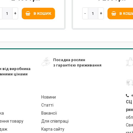
В КОШИК
В КОШ
Посадка рослин
з гарантією приживання
и від виробника
ємними цінами
+
Новини
СЦ 
Статті
рин
ка
Вакансії
обл
ення товару
Для співпраці
Свя
даж
Карта сайту
км 