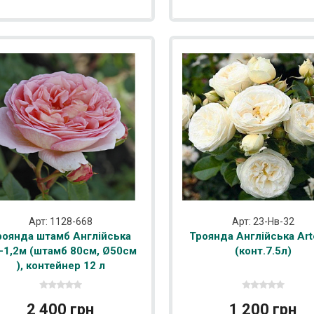
Арт: 1128-668
Арт: 23-Нв-32
роянда штамб Англійська
Троянда Англійська Art
0-1,2м (штамб 80см, Ø50см
(конт.7.5л)
), контейнер 12 л
2 400 грн
1 200 грн