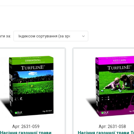
ти за:
Індексом сортування (за зростанням)
Арт: 2631-059
Арт: 2631-058
Насіння газонної трави
Насіння газонної трави Tu