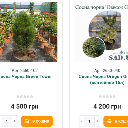
Арт: 2560-102
Арт: 2650-040
осна Чорна Green Tower
Сосна Чорна Oregon G
(контейнер 15л)
4 500 грн
4 200 грн
В КОШИК
В КОШ