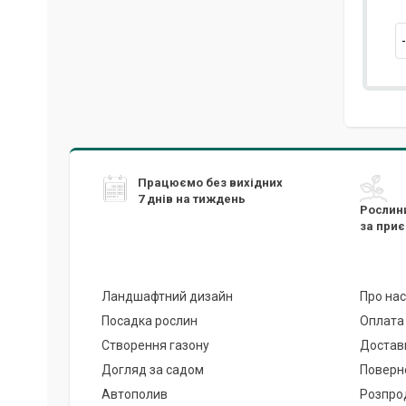
Працюємо без вихідних
7 днів на тиждень
Рослин
за при
Ландшафтний дизайн
Про нас
Посадка рослин
Оплата
Створення газону
Достав
Догляд за садом
Поверн
Автополив
Розпро