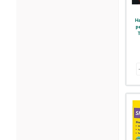
На
р
T