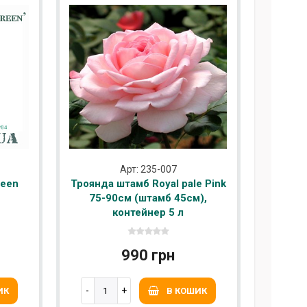
Арт: 235-007
reen
Троянда штамб Royal pale Pink
75-90см (штамб 45см),
контейнер 5 л
990 грн
ИК
В КОШИК