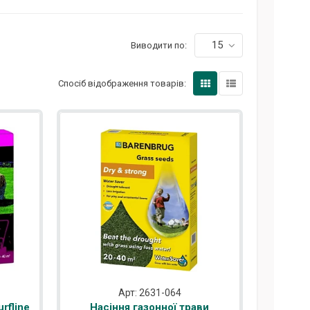
15
Виводити по:
Спосіб відображення товарів:
Арт: 2631-064
rfline
Насіння газонної трави