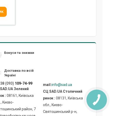
ИК
Бонуси та знижки
Доставка по всій
Україні
38 (093)
109-74-99
mail:
info@sad.ua
SAD.UA Зелений
СЦ SAD.UA Cтоличний
ок :
08161, Київська
ринок :
08131, Київська
., Києво-
обл., Києво-
тошинський район, 7
Святошинський р-н,
Новообухівське шосе