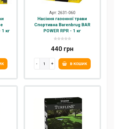
Арт: 2631-060
ви
Насіння газонної трави
ne
Спортивна Barenbrug BAR
 1 кг
POWER RPR - 1 кг
440 грн
ИК
В КОШИК