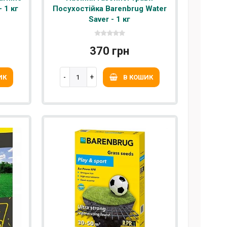
- 1 кг
Посухостійка Barenbrug Water
Saver - 1 кг
370 грн
ИК
В КОШИК