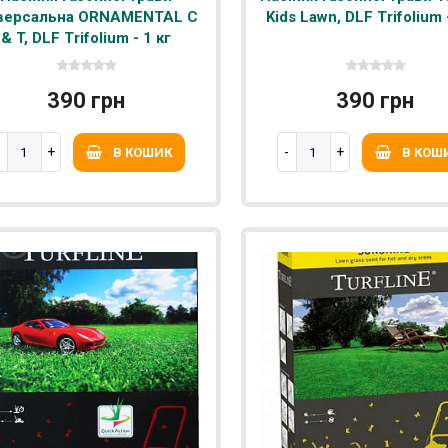
іверсальна ORNAMENTAL C
Kids Lawn, DLF Trifolium 
& T, DLF Trifolium - 1 кг
390 грн
390 грн
В КОШИК
В КОШ