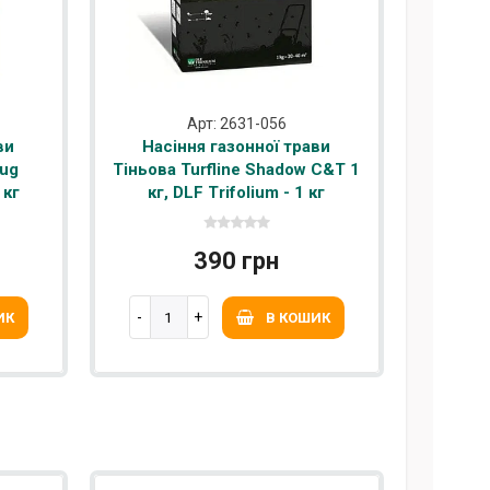
Арт: 2631-056
ви
Насіння газонної трави
rug
Тіньова Turfline Shadow C&T 1
 кг
кг, DLF Trifolium - 1 кг
390 грн
ИК
В КОШИК