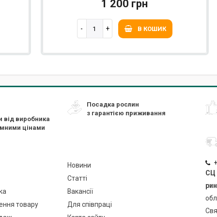
1 200 грн
В КОШИК
Посадка рослин
з гарантією приживання
и від виробника
ємними цінами
+
Новини
СЦ 
Статті
рин
ка
Вакансії
обл
ення товару
Для співпраці
Свя