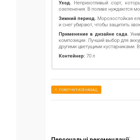
Уход.
Неприхотливый сорт, котор
озеленения. В поливе нуждаются м
Зимний период.
Морозостойкая ель
и снег убирают, чтобы защитить хво
Применение в дизайне сада.
Уни
композиции. Лучший выбор для акку
другими цветущими кустарниками. В
Контейнер:
70 л
ПОВЕРНУТИСЯ НАЗАД
Персональні рекомендації