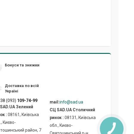
Бонуси та знижки
Доставка по всій
Україні
38 (093)
109-74-99
mail:
info@sad.ua
SAD.UA Зелений
СЦ SAD.UA Cтоличний
ок :
08161, Київська
ринок :
08131, Київська
., Києво-
обл., Києво-
тошинський район, 7
Святошинський р-н,