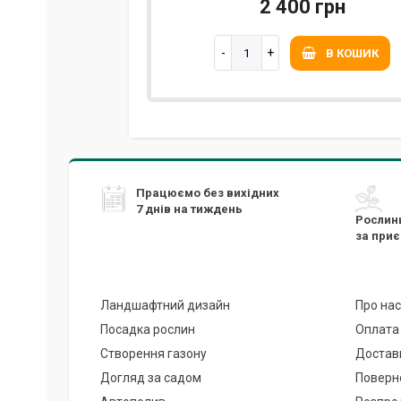
2 400 грн
В КОШИК
Працюємо без вихідних
7 днів на тиждень
Рослин
за при
Ландшафтний дизайн
Про нас
Посадка рослин
Оплата
Створення газону
Достав
Догляд за садом
Поверн