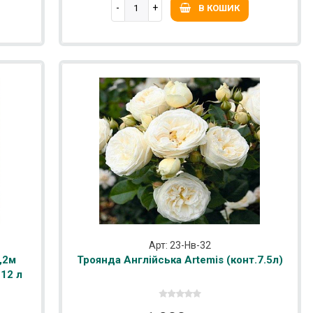
В КОШИК
Арт: 23-Нв-32
,2м
Троянда Англійська Artemis (конт.7.5л)
 12 л