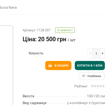
obosa Nana
Артикул: 1128-307
В наявності
Ціна: 20 500 грн
/ шт
Кількість:
КУПИТИ В 1 КЛIК
В КОШИК
Улюблене
Рейтинг:
Висота
100-120 см
Вид саджанця
у контейнері з ґрунтом