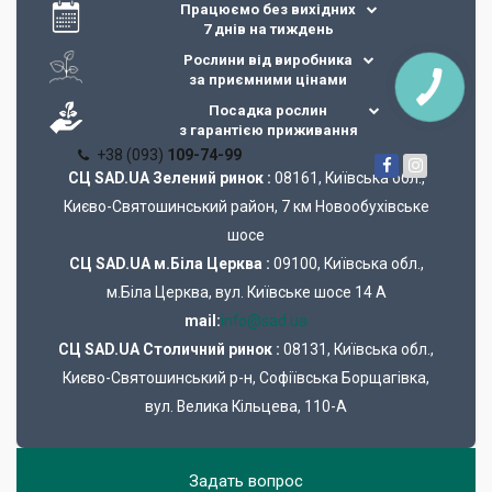
Працюємо без вихідних
7 днів на тиждень
Рослини від виробника
за приємними цінами
Посадка рослин
з гарантією приживання
+38 (093)
109-74-99
СЦ SAD.UA Зелений ринок :
08161, Київська обл.,
Києво-Святошинський район, 7 км Новообухівське
шосе
СЦ SAD.UA м.Біла Церква :
09100, Київська обл.,
м.Біла Церква, вул. Київське шосе 14 А
mail:
info@sad.ua
СЦ SAD.UA Cтоличний ринок :
08131, Київська обл.,
Києво-Святошинський р-н, Софіївська Борщагівка,
вул. Велика Кільцева, 110-А
Задать вопрос