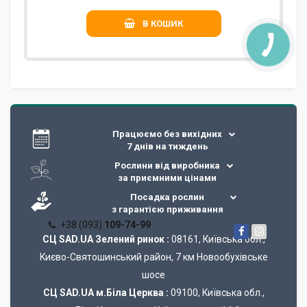
В КОШИК
Працюємо без вихідних
7 днів на тиждень
Рослини від виробника
за приємними цінами
Посадка рослин
з гарантією приживання
+38 (093)
109-74-99
СЦ SAD.UA Зелений ринок :
08161, Київська обл.,
Києво-Святошинський район, 7 км Новообухівське
шосе
СЦ SAD.UA м.Біла Церква :
09100, Київська обл.,