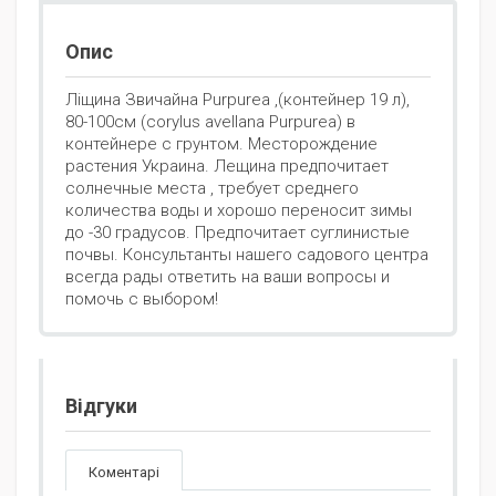
Опис
Ліщина Звичайна Purpurea ,(контейнер 19 л),
80-100см (corylus avellana Purpurea) в
контейнере с грунтом. Месторождение
растения Украина. Лещина предпочитает
солнечные места , требует среднего
количества воды и хорошо переносит зимы
до -30 градусов. Предпочитает суглинистые
почвы. Консультанты нашего садового центра
всегда рады ответить на ваши вопросы и
помочь с выбором!
Відгуки
Коментарі