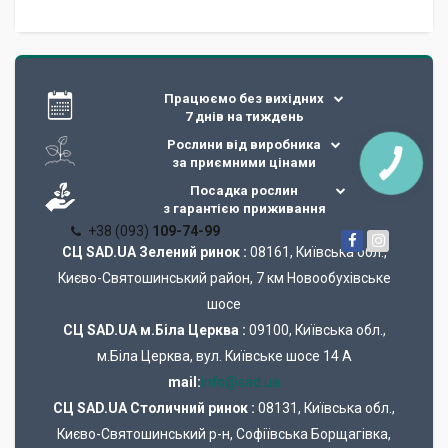
Працюємо без вихідних
7 днів на тиждень
Рослини від виробника
за приємними цінами
Посадка рослин
з гарантією приживання
+38 (093)
109-74-99
СЦ SAD.UA Зелений ринок :
08161, Київська обл.,
Києво-Святошинський район, 7 км Новообухівське
шосе
СЦ SAD.UA м.Біла Церква :
09100, Київська обл.,
м.Біла Церква, вул. Київське шосе 14 А
mail:
info@sad.ua
СЦ SAD.UA Cтоличний ринок :
08131, Київська обл.,
Києво-Святошинський р-н, Софіївська Борщагівка,