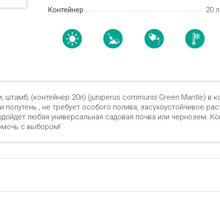
Контейнер
20 л
м, штамб, (контейнер 20л) (juniperus communis Green Mantle) 
и полутень , не требует особого полива, засухоустойчивое ра
подойдет любая универсальная садовая почва или чернозем. К
омочь с выбором!