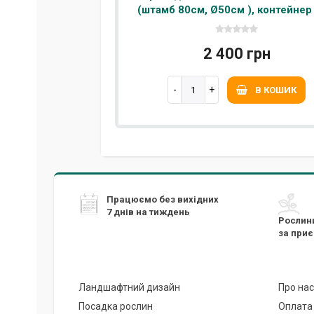
(штамб 80см, Ø50см ), контейнер
2 400 грн
В КОШИК
Працюємо без вихідних
7 днів на тиждень
Рослин
за при
Ландшафтний дизайн
Про нас
Посадка рослин
Оплата