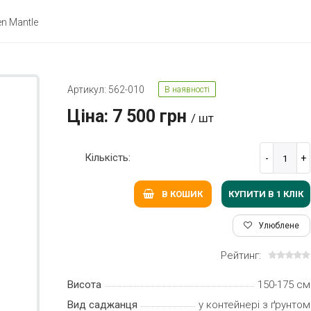
n Mantle
Артикул: 562-010
В наявності
Ціна: 7 500 грн
/ шт
Кількість:
КУПИТИ В 1 КЛIК
В КОШИК
Улюблене
Рейтинг:
Висота
150-175 см
Вид саджанця
у контейнері з ґрунтом