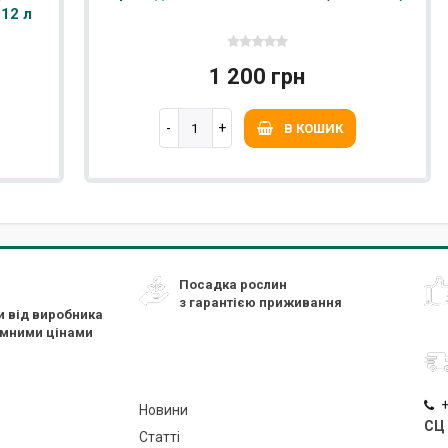
 12 л
1 200 грн
В КОШИК
Посадка рослин
з гарантією приживання
и від виробника
ємними цінами
+
Новини
СЦ 
Статті