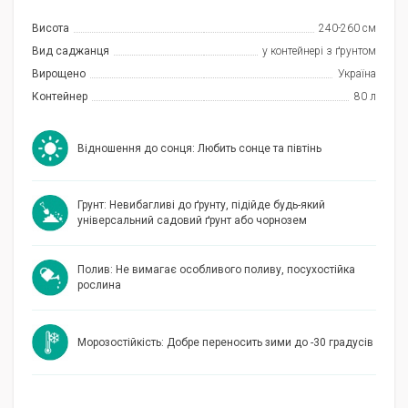
Висота
240-260 см
Вид саджанця
у контейнері з ґрунтом
Вирощено
Україна
Контейнер
80 л
Відношення до сонця: Любить сонце та півтінь
Грунт: Невибагливі до ґрунту, підійде будь-який
універсальний садовий ґрунт або чорнозем
Полив: Не вимагає особливого поливу, посухостійка
рослина
Морозостійкість: Добре переносить зими до -30 градусів