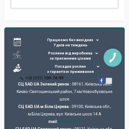
Працюємо без вихідних
7 днів на тиждень
Рослини від виробника
за приємними цінами
Посадка рослин
з гарантією приживання
+38 (093)
109-74-99
СЦ SAD.UA Зелений ринок :
08161, Київська обл.,
Києво-Святошинський район, 7 км Новообухівське
шосе
СЦ SAD.UA м.Біла Церква :
09100, Київська обл.,
м.Біла Церква, вул. Київське шосе 14 А
mail:
info@sad.ua