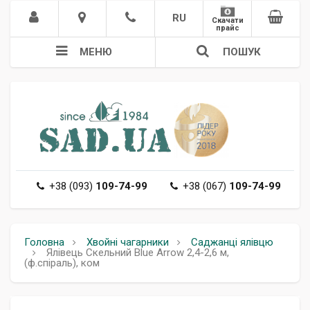
RU
Скачати
прайс
МЕНЮ
ПОШУК
+38 (093)
109-74-99
+38 (067)
109-74-99
Головна
Хвойні чагарники
Саджанці ялівцю
Ялівець Скельний Blue Arrow 2,4-2,6 м,
(ф.спіраль), ком