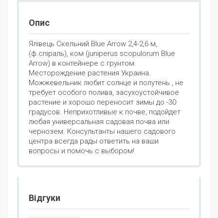
Опис
Ялівець Скельний Blue Arrow 2,4-2,6 м,
(ф.спіраль), ком (juniperus scopulorum Blue
Arrow) в контейнере с грунтом.
Месторождение растения Украина.
Можжевельник любит солнце и полутень , не
требует особого полива, засухоустойчивое
растение и хорошо переносит зимы до -30
градусов. Неприхотливые к почве, подойдет
любая универсальная садовая почва или
чернозем. Консультанты нашего садового
центра всегда рады ответить на ваши
вопросы и помочь с выбором!
Відгуки