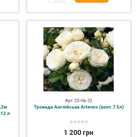
Арт: 23-Нв-32
,2м
Троянда Англійська Artemis (конт.7.5л)
 12 л
1 200 грн