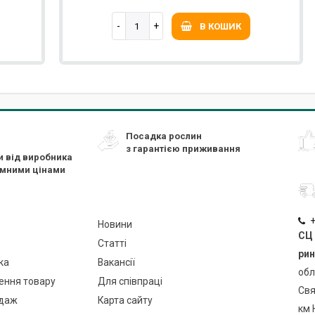
В КОШИК
Посадка рослин
з гарантією приживання
и від виробника
ємними цінами
+
Новини
СЦ 
Статті
рин
ка
Вакансії
обл
ення товару
Для співпраці
Свя
даж
Карта сайту
км 