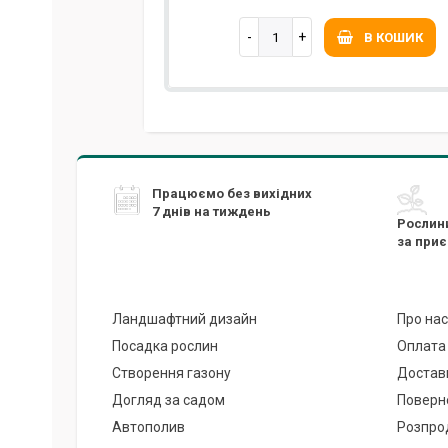
В КОШИК
Працюємо без вихідних
7 днів на тиждень
Рослин
за при
Ландшафтний дизайн
Про нас
Посадка рослин
Оплата
Створення газону
Достав
Догляд за садом
Поверн
Автополив
Розпро