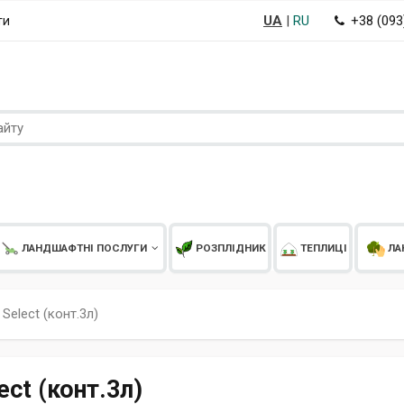
UA
|
RU
+38 (09
ти
ЛАНДШАФТНІ ПОСЛУГИ
РОЗПЛІДНИК
ТЕПЛИЦІ
ЛА
Select (конт.3л)
ct (конт.3л)