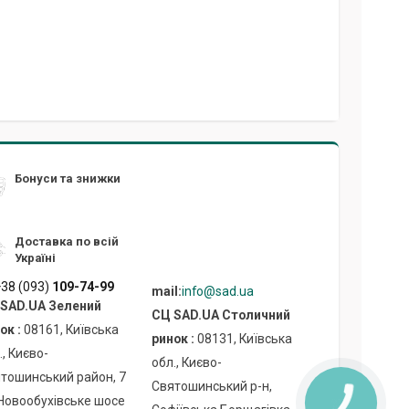
Бонуси та знижки
Доставка по всій
Україні
38 (093)
109-74-99
mail:
info@sad.ua
SAD.UA Зелений
СЦ SAD.UA Cтоличний
ок :
08161, Київська
ринок :
08131, Київська
., Києво-
обл., Києво-
тошинський район, 7
Святошинський р-н,
Новообухівське шосе