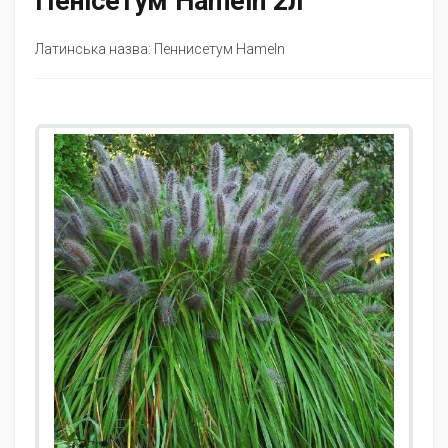
Пенісетум Hameln 2л
Латинська назва: Пеннисетум Hameln