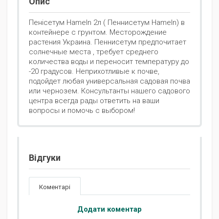
Опис
Пенісетум Hameln 2л ( Пеннисетум Hameln) в
контейнере с грунтом. Месторождение
растения Украина. Пеннисетум предпочитает
солнечные места , требует среднего
количества воды и переносит температуру до
-20 градусов. Неприхотливые к почве,
подойдет любая универсальная садовая почва
или чернозем. Консультанты нашего садового
центра всегда рады ответить на ваши
вопросы и помочь с выбором!
Відгуки
Коментарі
Додати коментар