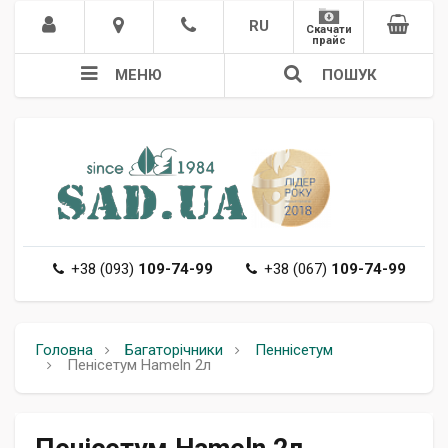
RU
Скачати
прайс
МЕНЮ
ПОШУК
+38 (093)
109-74-99
+38 (067)
109-74-99
Головна
Багаторічники
Пеннісетум
Пенісетум Hameln 2л