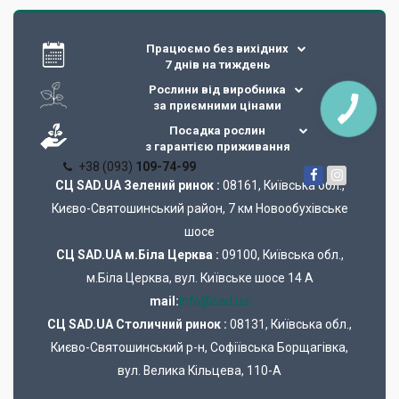
Працюємо без вихідних
7 днів на тиждень
Рослини від виробника
за приємними цінами
Посадка рослин
з гарантією приживання
+38 (093)
109-74-99
СЦ SAD.UA Зелений ринок :
08161, Київська обл.,
Києво-Святошинський район, 7 км Новообухівське
шосе
СЦ SAD.UA м.Біла Церква :
09100, Київська обл.,
м.Біла Церква, вул. Київське шосе 14 А
mail:
info@sad.ua
СЦ SAD.UA Cтоличний ринок :
08131, Київська обл.,
Києво-Святошинський р-н, Софіївська Борщагівка,
вул. Велика Кільцева, 110-А