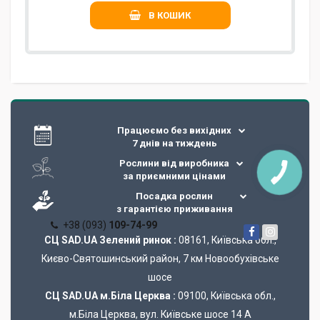
В КОШИК
Працюємо без вихідних
7 днів на тиждень
Рослини від виробника
за приємними цінами
Посадка рослин
з гарантією приживання
+38 (093)
109-74-99
СЦ SAD.UA Зелений ринок :
08161, Київська обл.,
Києво-Святошинський район, 7 км Новообухівське
шосе
СЦ SAD.UA м.Біла Церква :
09100, Київська обл.,
м.Біла Церква, вул. Київське шосе 14 А