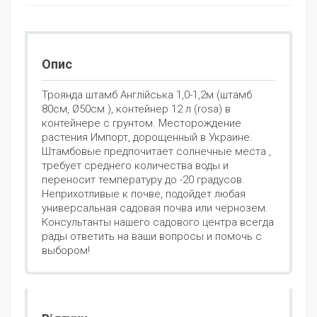
Опис
Троянда штамб Англійська 1,0-1,2м (штамб
80см, Ø50см ), контейнер 12 л (rosa) в
контейнере с грунтом. Месторождение
растения Импорт, дорощенный в Украине.
Штамбовые предпочитает солнечные места ,
требует среднего количества воды и
переносит температуру до -20 градусов.
Неприхотливые к почве, подойдет любая
универсальная садовая почва или чернозем.
Консультанты нашего садового центра всегда
рады ответить на ваши вопросы и помочь с
выбором!