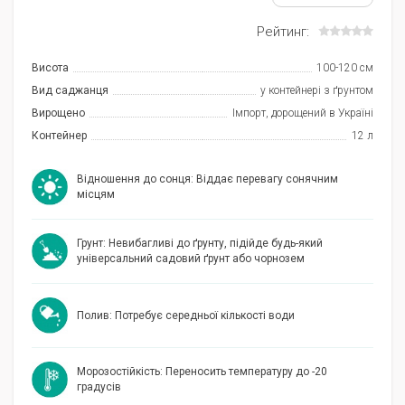
Рейтинг:
Висота
100-120 см
Вид саджанця
у контейнері з ґрунтом
Вирощено
Імпорт, дорощений в Україні
Контейнер
12 л
Відношення до сонця: Віддає перевагу сонячним
місцям
Грунт: Невибагливі до ґрунту, підійде будь-який
універсальний садовий ґрунт або чорнозем
Полив: Потребує середньої кількості води
Морозостійкість: Переносить температуру до -20
градусів