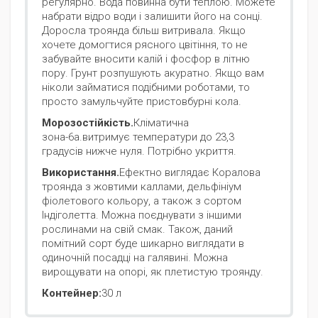
регулярно. Вода повинна бути теплою. Можете
набрати відро води і залишити його на сонці.
Доросла троянда більш витривала. Якщо
хочете домогтися рясного цвітіння, то не
забувайте вносити калій і фосфор в літню
пору. Грунт розпушують акуратно. Якщо вам
ніколи займатися подібними роботами, то
просто замульчуйте пристовбурні кола.
Морозостійкість.
Кліматична
зона-6а.витримує температури до 23,3
градусів нижче нуля. Потрібно укриття.
Використання.
Ефектно виглядає Коралова
троянда з жовтими каллами, дельфініум
фіолетового кольору, а також з сортом
Індіголетта. Можна поєднувати з іншими
рослинами на свій смак. Також, даний
помітний сорт буде шикарно виглядати в
одиночній посадці на галявині. Можна
вирощувати на опорі, як плетистую троянду.
Контейнер:
30 л