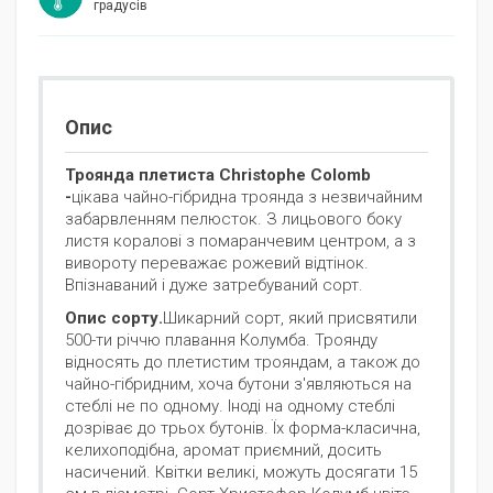
градусів
Опис
Троянда плетиста Christophe Colomb
-
цікава чайно-гібридна троянда з незвичайним
забарвленням пелюсток. З лицьового боку
листя коралові з помаранчевим центром, а з
вивороту переважає рожевий відтінок.
Впізнаваний і дуже затребуваний сорт.
Опис сорту.
Шикарний сорт, який присвятили
500-ти річчю плавання Колумба. Троянду
відносять до плетистим трояндам, а також до
чайно-гібридним, хоча бутони з'являються на
стеблі не по одному. Іноді на одному стеблі
дозріває до трьох бутонів. Їх форма-класична,
келихоподібна, аромат приємний, досить
насичений. Квітки великі, можуть досягати 15