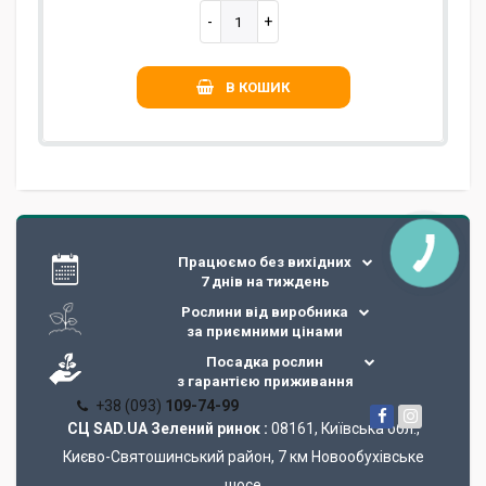
В КОШИК
Працюємо без вихідних
7 днів на тиждень
Рослини від виробника
за приємними цінами
Посадка рослин
з гарантією приживання
+38 (093)
109-74-99
СЦ SAD.UA Зелений ринок :
08161, Київська обл.,
Києво-Святошинський район, 7 км Новообухівське
шосе