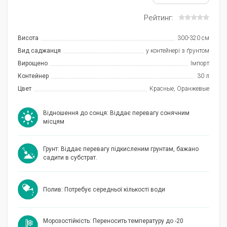
Рейтинг:
Висота
300-320 см
Вид саджанця
у контейнері з ґрунтом
Вирощено
Імпорт
Контейнер
30 л
Цвет
Красные, Оранжевые
Відношення до сонця: Віддає перевагу сонячним
місцям
Грунт: Віддає перевагу підкисленим грунтам, бажано
садити в субстрат.
Полив: Потребує середньої кількості води
Морозостійкість: Переносить температуру до -20