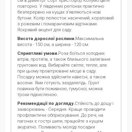
см в діаметрі. Сорт Христофор Колумб цвіте
повторно. У південних регіонах практично
безперервно на кущах з'являються нові
бутони. Колір пелюсток насичений, кораловий
з рожевим і помаранчевим відтінками.
Яскравий акцент для саду.
Висота дорослої рослини.
Максимальна
висота - 150 см, а ширина - 120 см.
Сприятливі умови.
Роза боїться холодних
вітрів, протягів, а також близького залягання
грунтових вод. Вибирайте світле, тепле, але
при цьому провітрюване місце в саду.
Посадку можна здійснити навесні, а також
восени. Ями готують заздалегідь. Грунт
повинна бути поживною, гумусної, можна
трохи підкисленою.
Рекомендації по догляду.
Стійкість до дощу і
захворювань - Середня. Краще проводити
профілактичні обприскування. До речі, на
пагонах є гострі шипи, працюйте з кущем
акуратно. Поливають молоді посадки