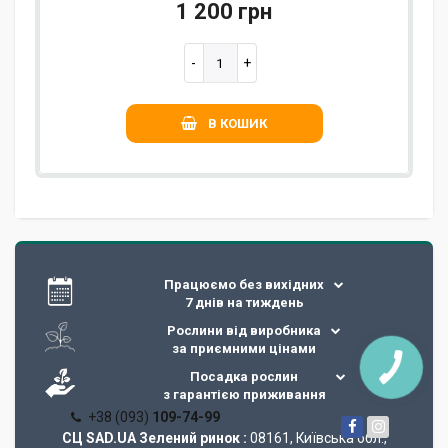
1 200 грн
В КОШИК
Працюємо без вихідних
7 днів на тиждень
Рослини від виробника
за приємними цінами
Посадка рослин
з гарантією приживання
+38 (093)
109-74-99
СЦ SAD.UA Зелений ринок :
08161, Київська обл.,