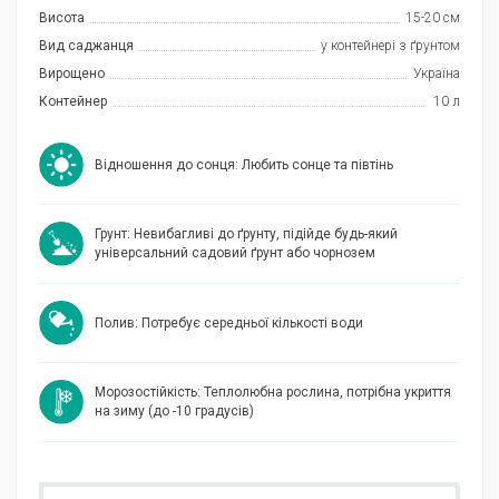
Висота
15-20 см
Вид саджанця
у контейнері з ґрунтом
Вирощено
Україна
Контейнер
10 л
Відношення до сонця: Любить сонце та півтінь
Грунт: Невибагливі до ґрунту, підійде будь-який
універсальний садовий ґрунт або чорнозем
Полив: Потребує середньої кількості води
Морозостійкість: Теплолюбна рослина, потрібна укриття
на зиму (до -10 градусів)