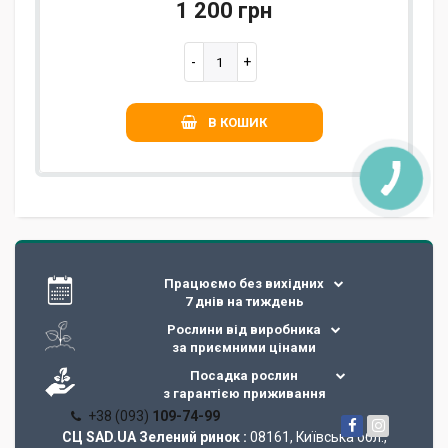
1 200 грн
В КОШИК
Працюємо без вихідних
7 днів на тиждень
Рослини від виробника
за приємними цінами
Посадка рослин
з гарантією приживання
+38 (093)
109-74-99
СЦ SAD.UA Зелений ринок :
08161, Київська обл.,