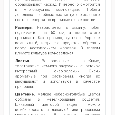
образовывают каскад. Интересно смотрится
в многоярусных композициях. Побеги
дополняют линейные листья тускло-зеленого
цвета и невероятно красивые синие цветки.
Размеры.
Разрастается в ширину, побег
поднимается на 50 см, а после этого
провисает. Как правило, кустик в Украине
компактный, ведь его придется обрезать
перед наступлением морозов. В теплом
климате культура вечнозеленая.
Листья.
Вечнозеленые, линейные,
толстоватые, немного закрученные, оттенок
интересный - сизо-зеленый. Очень
ароматные при растирании. Иногда их
высушивают и используют в качестве
приправы.
Цветение.
Мелкие небесно-голубые цветки
собраны в метелковидные соцветия.
Шикарный цветовой акцент, можно
комбинировать с лавандой или розовыми
многолетниками. В южных регионах