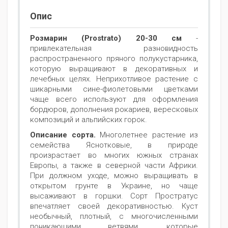
Опис
Розмарин (Prostrato) 20-30 см
-
привлекательная разновидность
распространенного пряного полукустарника,
которую выращивают в декоративных и
лечебных целях. Неприхотливое растение с
шикарными сине-фиолетовыми цветками
чаще всего используют для оформления
бордюров, дополнения рокариев, вересковых
композиций и альпийских горок.
Описание сорта.
Многолетнее растение из
семейства Яснотковые, в природе
произрастает во многих южных странах
Европы, а также в северной части Африки.
При должном уходе, можно выращивать в
открытом грунте в Украине, но чаще
высаживают в горшки. Сорт Простратус
впечатляет своей декоративностью. Куст
необычный, плотный, с многочисленными
поникающими ветвями, которые