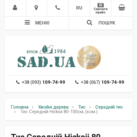
RU
Скачати
прайс
МЕНЮ
ПОШУК
+38 (093)
109-74-99
+38 (067)
109-74-99
Головна
Хвойні дерева
Тис
Середній тис
Тис Середній Hicksii 80-100см, (ком.)