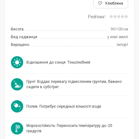
Улюблене
Рейтинг:
Висота
90-100 см
Вид саджанця
у комі землі
Вирощено
Імпорт
Відношення до сонця: Тіньолюбний
Грунт: Віддає перевагу підкисленим грунтам, бажано
садити в субстрат.
Полив: Потребує середньої кількості води
Морозостійкість: Переносить температуру до -20
градусів