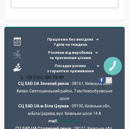
Працюємо без вихідних
7 днів на тиждень
Рослини від виробника
за приємними цінами
Посадка рослин
з гарантією приживання
+38 (093)
109-74-99
СЦ SAD.UA Зелений ринок :
08161, Київська обл.,
Києво-Святошинський район, 7 км Новообухівське
шосе
СЦ SAD.UA м.Біла Церква :
09100, Київська обл.,
м.Біла Церква, вул. Київське шосе 14 А
mail:
info@sad.ua
СЦ SAD.UA Cтоличний ринок :
08131, Київська обл.,