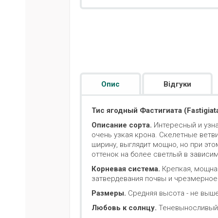
Опис
Відгуки
Тис ягодный Фастигиата (Fastigiata
Описание сорта.
Интересный и узна
очень узкая крона. Скелетные ветви
ширину, выглядит мощно, но при эт
оттенок на более светлый в зависи
Корневая система.
Крепкая, мощная
затвердевания почвы и чрезмерное
Размеры.
Средняя высота - не выше 6
Любовь к солнцу.
Теневыносливый 