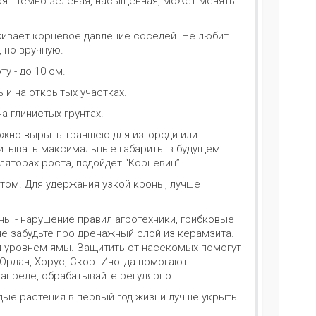
оя - темно-зеленая, насыщенная, может менять
рживает корневое давление соседей. Не любит
 но вручную.
ту - до 10 см.
 и на открытых участках.
а глинистых грунтах.
Можно вырыть траншею для изгороди или
читывать максимальные габариты в будущем.
яторах роста, подойдет “Корневин”.
том. Для удержания узкой кроны, лучше
ны - нарушение правил агротехники, грибковые
 не забудьте про дренажный слой из керамзита.
ад уровнем ямы. Защитить от насекомых помогут
Ордан, Хорус, Скор. Иногда помогают
 апреле, обрабатывайте регулярно.
одые растения в первый год жизни лучше укрыть.