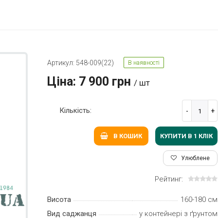
Артикул: 548-009(22)
В наявності
Ціна: 7 900 грн
/ шт
Кількість:
КУПИТИ В 1 КЛIК
В КОШИК
Улюблене
Рейтинг:
Висота
160-180 см
Вид саджанця
у контейнері з ґрунтом