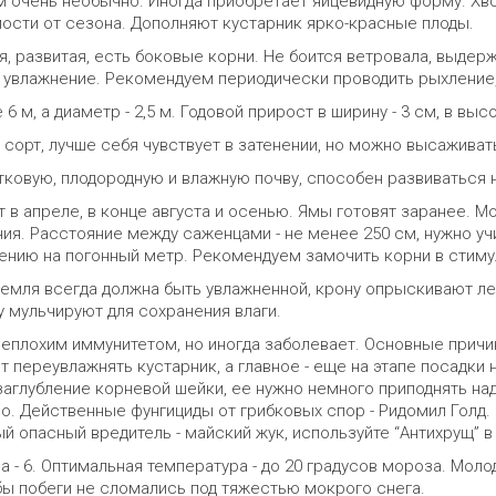
ом очень необычно. Иногда приобретает яйцевидную форму. Хв
мости от сезона. Дополняют кустарник ярко-красные плоды.
я, развитая, есть боковые корни. Не боится ветровала, выде
 увлажнение. Рекомендуем периодически проводить рыхление,
6 м, а диаметр - 2,5 м. Годовой прирост в ширину - 3 см, в высо
сорт, лучше себя чувствует в затенении, но можно высаживать
ковую, плодородную и влажную почву, способен развиваться н
 в апреле, в конце августа и осенью. Ямы готовят заранее. 
ния. Расстояние между саженцами - не менее 250 см, нужно у
ению на погонный метр. Рекомендуем замочить корни в стимул
земля всегда должна быть увлажненной, крону опрыскивают ле
у мульчируют для сохранения влаги.
неплохим иммунитетом, но иногда заболевает. Основные причи
т переувлажнять кустарник, а главное - еще на этапе посадки
 заглубление корневой шейки, ее нужно немного приподнять н
о. Действенные фунгициды от грибковых спор - Ридомил Голд. 
й опасный вредитель - майский жук, используйте “Антихрущ” в
а - 6. Оптимальная температура - до 20 градусов мороза. Мол
бы побеги не сломались под тяжестью мокрого снега.