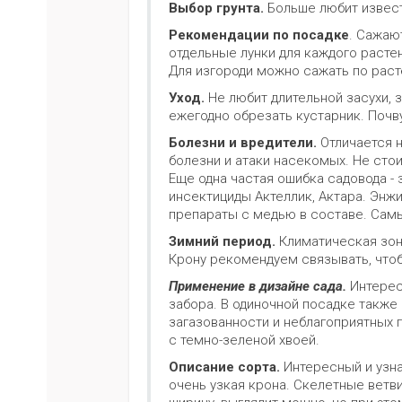
Выбор грунта.
Больше любит извест
Рекомендации по посадке
. Сажаю
отдельные лунки для каждого расте
Для изгороди можно сажать по раст
Уход.
Не любит длительной засухи, 
ежегодно обрезать кустарник. Почв
Болезни и вредители.
Отличается н
болезни и атаки насекомых. Не стои
Еще одна частая ошибка садовода -
инсектициды Актеллик, Актара. Энжи
препараты с медью в составе. Самы
Зимний период.
Климатическая зона
Крону рекомендуем связывать, что
Применение в дизайне сада.
Интерес
забора. В одиночной посадке также
загазованности и неблагоприятных го
с темно-зеленой хвоей.
Описание сорта.
Интересный и узна
очень узкая крона. Скелетные ветви