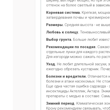
ширину, выглядит мощно, но при эт
оттенок на более светлый в зависи
Корневая система.
Крепкая, мощна
затвердевания почвы и чрезмерное
Размеры.
Средняя высота - не выше 
Любовь к солнцу.
Теневыносливый 
Выбор грунта.
Больше любит извест
Рекомендации по посадке
.
Сажают
отдельные лунки для каждого расте
Для изгороди можно сажать по раст
Уход.
Не любит длительной засухи, 
ежегодно обрезать кустарник. Почв
Болезни и вредители.
Отличается 
болезни и атаки насекомых. Не стои
Еще одна частая ошибка садовода -
инсектициды Актеллик, Актара. Энжи
препараты с медью в составе. Самы
Зимний период
. Климатическая зон
Крону рекомендуем связывать, что