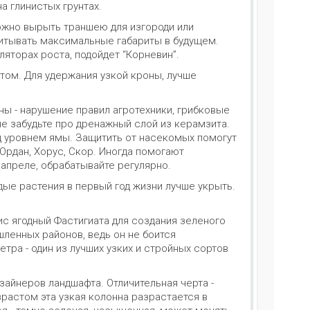
а глинистых грунтах.
Можно вырыть траншею для изгороди или
читывать максимальные габариты в будущем.
яторах роста, подойдет “Корневин”.
том. Для удержания узкой кроны, лучше
ы - нарушение правил агротехники, грибковые
 не забудьте про дренажный слой из керамзита.
ад уровнем ямы. Защитить от насекомых помогут
Ордан, Хорус, Скор. Иногда помогают
 апреле, обрабатывайте регулярно.
дые растения в первый год жизни лучше укрыть.
с ягодный Фастигиата для создания зеленого
ленных районов, ведь он не боится
метра - один из лучших узких и стройных сортов
айнеров ландшафта. Отличительная черта -
зрастом эта узкая колонна разрастается в