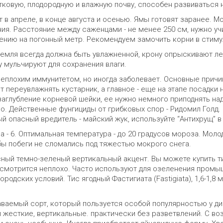
ковую, плодородную и влажную почву, способен развиваться н
т в апреле, в конце августа и осенью. Ямы готовят заранее. 
ния. Расстояние между саженцами - не менее 250 см, нужно у
ению на погонный метр. Рекомендуем замочить корни в стимул
земля всегда должна быть увлажненной, крону опрыскивают ле
у мульчируют для сохранения влаги.
еплохим иммунитетом, но иногда заболевает. Основные причин
т переувлажнять кустарник, а главное - еще на этапе посадки
 заглубление корневой шейки, ее нужно немного приподнять н
о. Действенные фунгициды от грибковых спор - Ридомил Голд. 
й опасный вредитель - майский жук, используйте “Антихрущ” в
 - 6. Оптимальная температура - до 20 градусов мороза. Моло
бы побеги не сломались под тяжестью мокрого снега.
ный темно-зеленый вертикальный акцент. Вы можете купить ти
 смотрится неплохо. Часто используют для озеленения промыш
родских условий. Тис ягодный Фастигиата (Fastigiata), 1,6-1,8 
ваемый сорт, который пользуется особой популярностью у диз
 жесткие, вертикальные. практически без разветвлений. С во