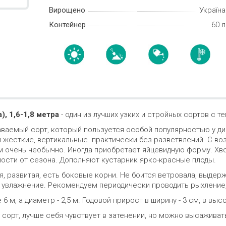
Вирощено
Україна
Контейнер
60 л
), 1,6-1,8 метра
- один из лучших узких и стройных сортов с т
ваемый сорт, который пользуется особой популярностью у диз
 жесткие, вертикальные. практически без разветвлений. С во
ом очень необычно. Иногда приобретает яйцевидную форму. Хв
мости от сезона. Дополняют кустарник ярко-красные плоды.
, развитая, есть боковые корни. Не боится ветровала, выдер
 увлажнение. Рекомендуем периодически проводить рыхление,
 м, а диаметр - 2,5 м. Годовой прирост в ширину - 3 см, в высо
сорт, лучше себя чувствует в затенении, но можно высаживать