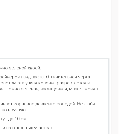
емно-зеленой хвоей.
айнеров ландшафта. Отличительная черта -
зрастом эта узкая колонна разрастается в
оя - темно-зеленая, насыщенная, может менять
живает корневое давление соседей. Не любит
 но вручную.
ту - до 10 см.
 и на открытых участках.