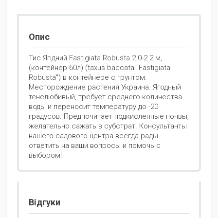
Опис
Тис Ягідний Fastigiata Robusta 2.0-2.2 м,
(контейнер 60л) (taxus baccata "Fastigiata
Robusta") в контейнере с грунтом.
Месторождение растения Украина. Ягодный
тенелюбивый, требует среднего количества
воды и переносит температуру до -20
градусов. Предпочитает подкисленные почвы,
желательно сажать в субстрат. Консультанты
нашего садового центра всегда рады
ответить на ваши вопросы и помочь с
выбором!
Відгуки