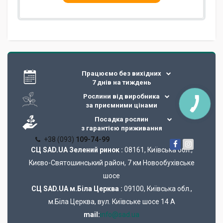
Працюємо без вихідних
7 днів на тиждень
Рослини від виробника
за приємними цінами
Посадка рослин
з гарантією приживання
+38 (093)
109-74-99
СЦ SAD.UA Зелений ринок :
08161, Київська обл.,
Києво-Святошинський район, 7 км Новообухівське
шосе
СЦ SAD.UA м.Біла Церква :
09100, Київська обл.,
м.Біла Церква, вул. Київське шосе 14 А
mail:
info@sad.ua