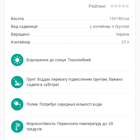
Рейтинг:
Висота
150-180 см
Вид саджанця
у контейнері з ґрунтом
Вирощено
Україна
Контейнер
25 л
Відношення до сонця: Тіньолюбний
Грунт: Віддає перевагу підкисленим грунтам, бажано
садити в субстрат.
Полив: Потребує середньої кількості води
Морозостійкість: Переносить температуру до -20
градусів