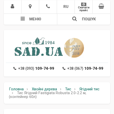
RU
Скачати
прайс
МЕНЮ
ПОШУК
+38 (093)
109-74-99
+38 (067)
109-74-99
Головна
Хвойні дерева
Тис
Ягідний тис
Тис Ягідний Fastigiata Robusta 2.0-2.2 м,
(контейнер 60л)