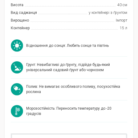
Висота
40 см
Вид саджанця
у контейнері з ґрунтом
Вирощено
Імпорт
Контейнер
15 л
Відношення до сонця: Любить сонце та півтінь
Грунт: Невибагливі до ґрунту, підійде будь-який
універсальний садовий ґрунт або чорнозем
Полив: Не вимагає особливого поливу, посухостійка
рослина
Морозостійкість: Переносить температуру до -20
градусів