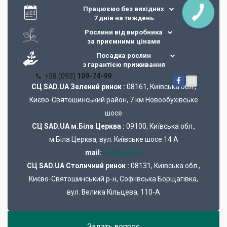
Працюємо без вихідних
7 днів на тиждень
Рослини від виробника
за приємними цінами
Посадка рослин
з гарантією приживання
+38 (093)
109-74-99
СЦ SAD.UA Зелений ринок :
08161, Київська обл.,
Києво-Святошинський район, 7 км Новообухівське
шосе
СЦ SAD.UA м.Біла Церква :
09100, Київська обл.,
м.Біла Церква, вул. Київське шосе 14 А
mail:
info@sad.ua
СЦ SAD.UA Cтоличний ринок :
08131, Київська обл.,
Києво-Святошинський р-н, Софіївська Борщагівка,
вул. Велика Кільцева, 110-А
Задать вопрос