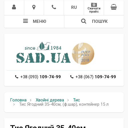
RU
Скачати
прайс
МЕНЮ
ПОШУК
+38 (093)
109-74-99
+38 (067)
109-74-99
Головна
Хвойні дерева
Тис
Тис Ягодний 35-40см, (ф.шар), контейнер 15 л