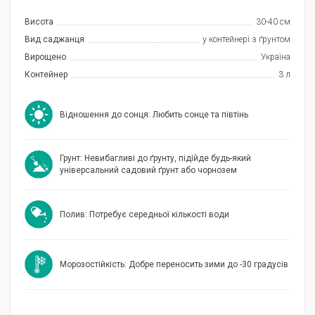
Висота
30-40 см
Вид саджанця
у контейнері з ґрунтом
Вирощено
Україна
Контейнер
3 л
Відношення до сонця: Любить сонце та півтінь
Грунт: Невибагливі до ґрунту, підійде будь-який
універсальний садовий ґрунт або чорнозем
Полив: Потребує середньої кількості води
Морозостійкість: Добре переносить зими до -30 градусів