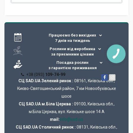
Працюємо без вихідних
7 днів на тиждень
Рослини від виробника
за приємними цінами
Посадка рослин
з гарантією приживання
+38 (093)
109-74-99
СЦ SAD.UA Зелений ринок :
08161, Київська обл.,
Києво-Святошинський район, 7 км Новообухівське
шосе
СЦ SAD.UA м.Біла Церква :
09100, Київська обл.,
м.Біла Церква, вул. Київське шосе 14 А
mail:
info@sad.ua
СЦ SAD.UA Cтоличний ринок :
08131, Київська обл.,