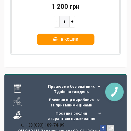
1 200 грн
В КОШИК
Працюємо без вихідних
7 днів на тиждень
Рослини від виробника
за приємними цінами
Посадка рослин
з гарантією приживання
+38 (093)
109-74-99