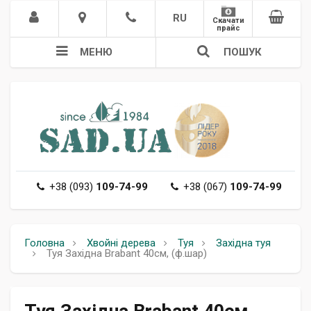
RU
Скачати
прайс
МЕНЮ
ПОШУК
+38 (093)
109-74-99
+38 (067)
109-74-99
Головна
Хвойні дерева
Туя
Західна туя
Туя Західна Brabant 40см, (ф.шар)