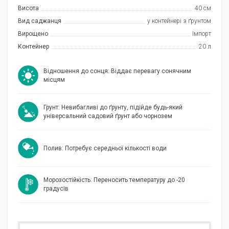
Висота
40 см
Вид саджанця
у контейнері з ґрунтом
Вирощено
Імпорт
Контейнер
20 л
Відношення до сонця: Віддає перевагу сонячним
місцям
Грунт: Невибагливі до ґрунту, підійде будь-який
універсальний садовий ґрунт або чорнозем
Полив: Потребує середньої кількості води
Морозостійкість: Переносить температуру до -20
градусів