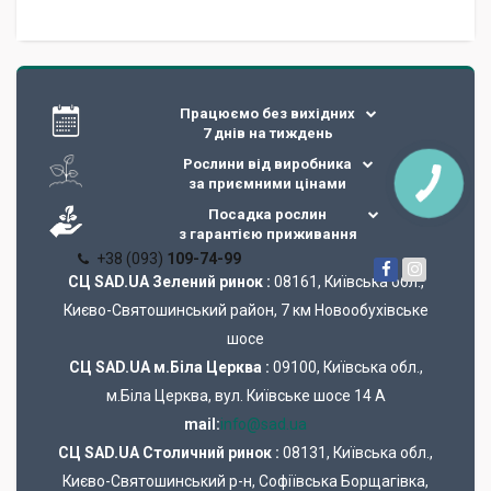
Працюємо без вихідних
7 днів на тиждень
Рослини від виробника
за приємними цінами
Посадка рослин
з гарантією приживання
+38 (093)
109-74-99
СЦ SAD.UA Зелений ринок :
08161, Київська обл.,
Києво-Святошинський район, 7 км Новообухівське
шосе
СЦ SAD.UA м.Біла Церква :
09100, Київська обл.,
м.Біла Церква, вул. Київське шосе 14 А
mail:
info@sad.ua
СЦ SAD.UA Cтоличний ринок :
08131, Київська обл.,
Києво-Святошинський р-н, Софіївська Борщагівка,