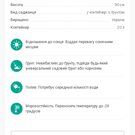
Висота
90 см
Вид саджанця
у контейнері з ґрунтом
Вирощено
Україна
Контейнер
20 л
Відношення до сонця: Віддає перевагу сонячним
місцям
Грунт: Невибагливі до ґрунту, підійде будь-який
універсальний садовий ґрунт або чорнозем
Полив: Потребує середньої кількості води
Морозостійкість: Переносить температуру до -20
градусів