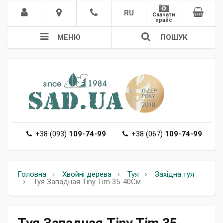
RU
Скачати
прайс
МЕНЮ
ПОШУК
+38 (093)
109-74-99
+38 (067)
109-74-99
Головна
Хвойні дерева
Туя
Західна туя
Туя Западная Tiny Tim 35-40См