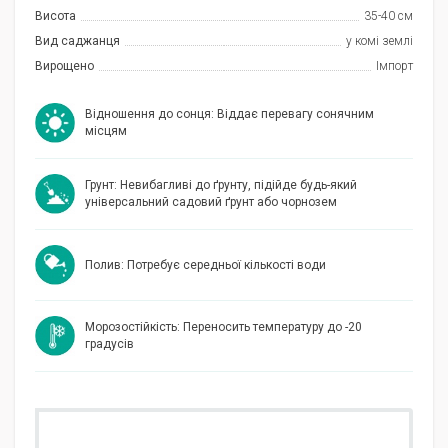
Висота
35-40 см
Вид саджанця
у комі землі
Вирощено
Імпорт
Відношення до сонця: Віддає перевагу сонячним
місцям
Грунт: Невибагливі до ґрунту, підійде будь-який
універсальний садовий ґрунт або чорнозем
Полив: Потребує середньої кількості води
Морозостійкість: Переносить температуру до -20
градусів