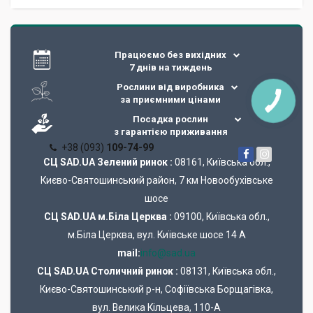
Працюємо без вихідних
7 днів на тиждень
Рослини від виробника
за приємними цінами
Посадка рослин
з гарантією приживання
+38 (093)
109-74-99
СЦ SAD.UA Зелений ринок :
08161, Київська обл.,
Києво-Святошинський район, 7 км Новообухівське
шосе
СЦ SAD.UA м.Біла Церква :
09100, Київська обл.,
м.Біла Церква, вул. Київське шосе 14 А
mail:
info@sad.ua
СЦ SAD.UA Cтоличний ринок :
08131, Київська обл.,
Києво-Святошинський р-н, Софіївська Борщагівка,
вул. Велика Кільцева, 110-А