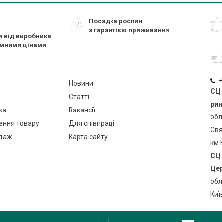
Посадка рослин
з гарантією приживання
и від виробника
ємними цінами
+
Новини
СЦ 
Статті
рин
ка
Вакансії
обл
ення товару
Для співпраці
Свя
даж
Карта сайту
км 
СЦ 
Цер
обл
Киї