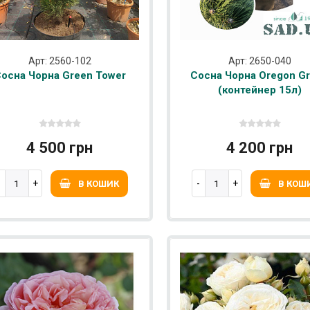
Арт: 2560-102
Арт: 2650-040
осна Чорна Green Tower
Сосна Чорна Oregon G
(контейнер 15л)
4 500 грн
4 200 грн
В КОШИК
В КОШ