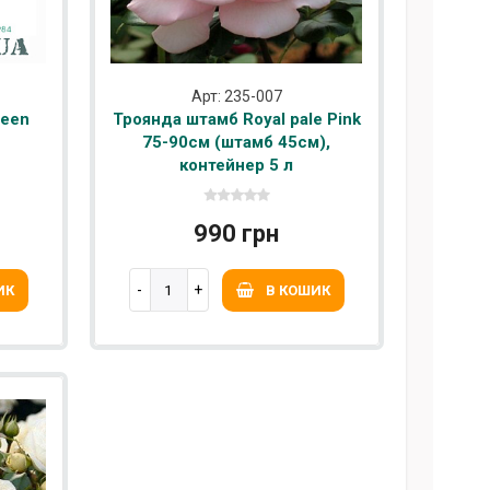
Арт: 235-007
reen
Троянда штамб Royal pale Pink
75-90см (штамб 45см),
контейнер 5 л
990 грн
ИК
В КОШИК