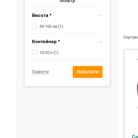
Фільтр
Висота *
50-100 см (
1
)
Сортува
Контейнер *
10-20 л (
1
)
Со