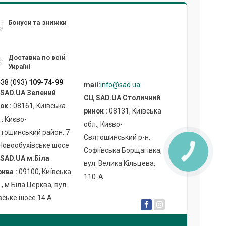
Бонуси та знижки
Доставка по всій
Україні
38 (093)
109-74-99
mail:
info@sad.ua
SAD.UA Зелений
СЦ SAD.UA Cтоличний
ок :
08161, Київська
ринок :
08131, Київська
., Києво-
обл., Києво-
тошинський район, 7
Святошинський р-н,
Новообухівське шосе
Софіївська Борщагівка,
SAD.UA м.Біла
вул. Велика Кільцева,
ква :
09100, Київська
110-А
., м.Біла Церква, вул.
вське шосе 14 А