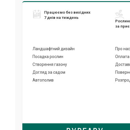
Працюємо без вихідних
7 днів на тиждень
Рослин
за при
Ландшафтний дизайн
Про нас
Посадка рослин
Оплата
Створення газону
Достав
Догляд за садом
Поверн
Автополив
Розпро