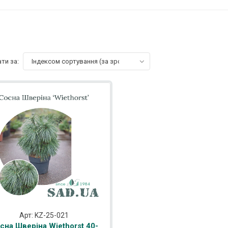
ти за:
Індексом сортування (за зростанням)
Арт: KZ-25-021
сна Шверіна Wiethorst 40-