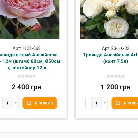
Арт: 1128-668
Арт: 23-Нв-32
роянда штамб Англійська
Троянда Англійська Art
0-1,2м (штамб 80см, Ø50см
(конт.7.5л)
), контейнер 12 л
2 400 грн
1 200 грн
В КОШИК
В КОШ