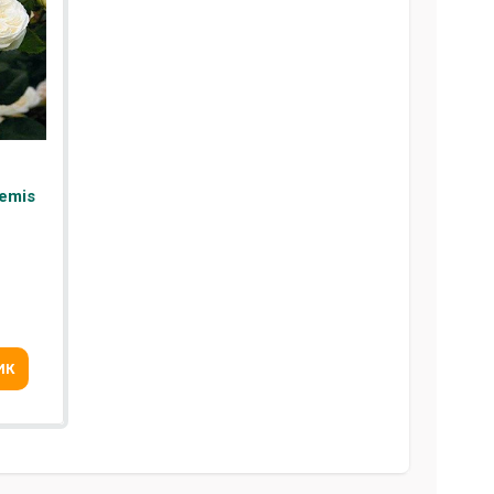
emis
ИК