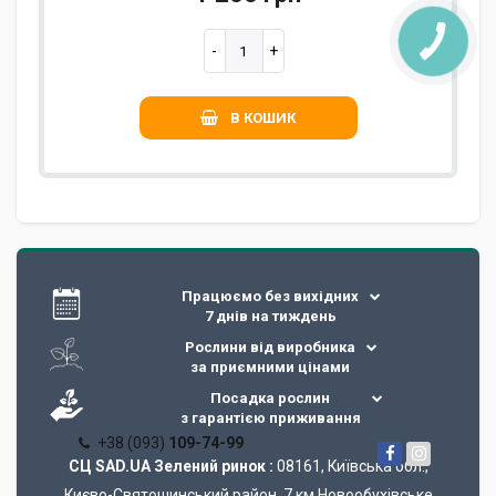
В КОШИК
Працюємо без вихідних
7 днів на тиждень
Рослини від виробника
за приємними цінами
Посадка рослин
з гарантією приживання
+38 (093)
109-74-99
СЦ SAD.UA Зелений ринок :
08161, Київська обл.,
Києво-Святошинський район, 7 км Новообухівське