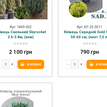
Арт: 1849-002
Арт: КР-25-0011
івець Скельний Skyrocket
Ялівець Середній Gold 
2.6-2.8м, (ком)
50-60 см, (конт.7,5 л
2 100 грн
790 грн
В КОШИК
В КОШ