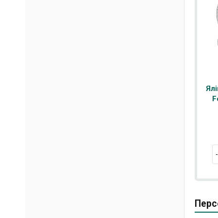
Ялі
F
Перс