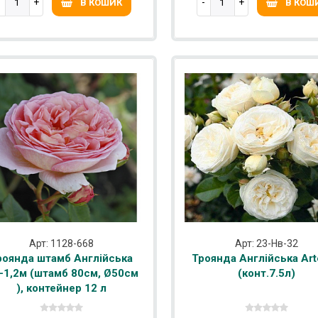
В КОШИК
В КОШ
Арт: 1128-668
Арт: 23-Нв-32
роянда штамб Англійська
Троянда Англійська Art
0-1,2м (штамб 80см, Ø50см
(конт.7.5л)
), контейнер 12 л