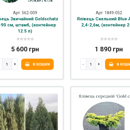
Арт: 562-009
Арт: 1849-052
вець Звичайний Goldschatz
Ялівець Скельний Blue 
-90 см, штамб, (контейнер
2,4-2,6м, (контейнер 2
12.5 л)
5 600 грн
1 890 грн
В КОШИК
В КОШ