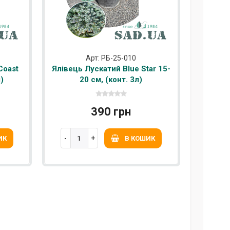
Арт: РБ-25-010
Coast
Ялівець Лускатий Blue Star 15-
)
20 см, (конт. 3л)
390 грн
ИК
В КОШИК