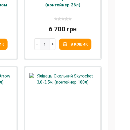
 ком
(контейнер 26л)
6 700 грн
ИК
В КОШИК