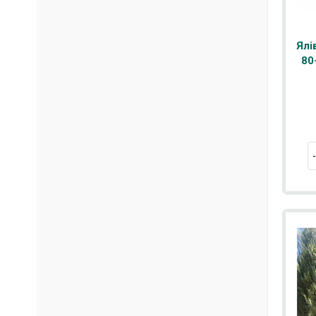
Ялі
80