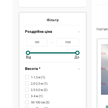
Фільтр
Сортува
Роздрібна ціна
Висота *
1-1,5 м (
1
)
2,0-2,5 м (
1
)
2,5-3,0 м (
2
)
3-4 м (
1
)
50-100 см (
3
)
Я