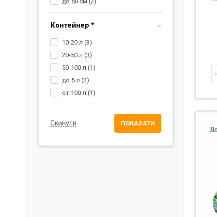
до 50 см (
2
)
Контейнер *
10-20 л (
3
)
20-50 л (
3
)
50-100 л (
1
)
до 5 л (
2
)
от 100 л (
1
)