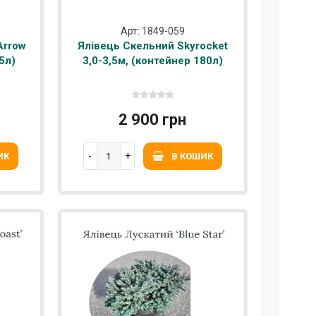
Арт: 1849-059
Arrow
Ялівець Скельний Skyrocket
5л)
3,0-3,5м, (контейнер 180л)
2 900 грн
ИК
В КОШИК