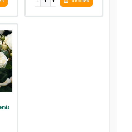
ИК
В КОШИК
emis