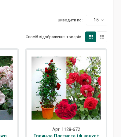
15
Виводити по:
Спосіб відображення товарів:
Арт: 1128-672
awn,
Троянда Плетиста (ф.конус+