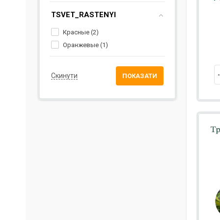
TSVET_RASTENYI
Красные (
2
)
Оранжевые (
1
)