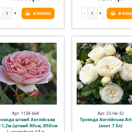
В КОШИК
В КОШ
Арт: 1128-668
Арт: 23-Нв-32
роянда штамб Англійська
Троянда Англійська Art
0-1,2м (штамб 80см, Ø50см
(конт.7.5л)