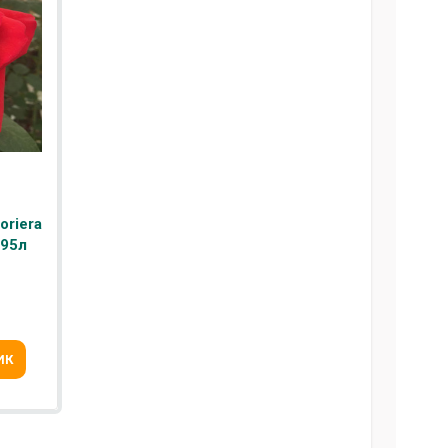
oriera
 95л
ИК