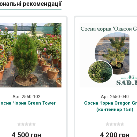
ональні рекомендації
Арт: 2560-102
Арт: 2650-040
осна Чорна Green Tower
Сосна Чорна Oregon G
(контейнер 15л)
4 500 грн
4 200 грн