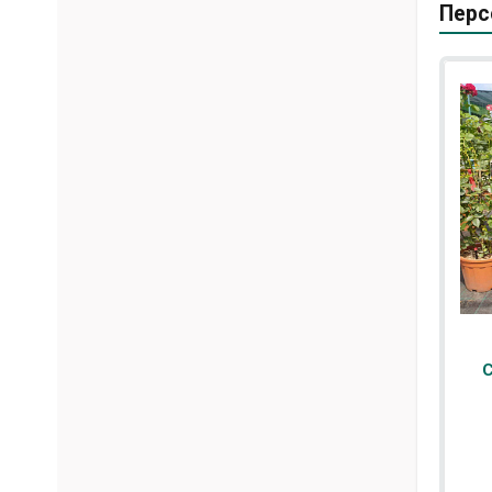
Перс
С