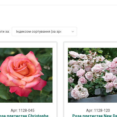
ти за:
Індексом сортування (за зростанням)
Арт: 1128-045
Арт: 1128-120
оза плетистая Christophe
Роза плетистая New D