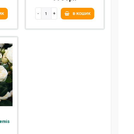
ИК
В КОШИК
emis