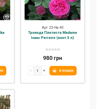
Арт: 23-Нв-40
lka
Троянда Плетиста Madame
Isaac Perreire (конт.5 л)
980 грн
ИК
В КОШИК