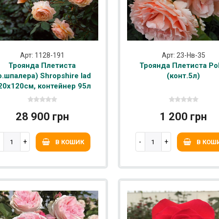
Арт: 1128-191
Арт: 23-Нв-35
Троянда Плетиста
Троянда Плетиста Po
ф.шпалера) Shropshire lad
(конт.5л)
20х120см, контейнер 95л
28 900 грн
1 200 грн
В КОШИК
В КОШ