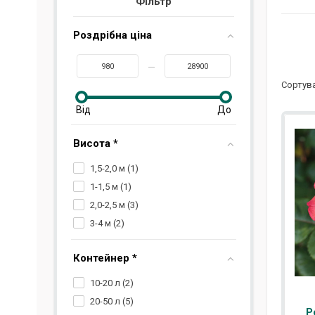
Фільтр
Роздрібна ціна
Сортува
Висота *
1,5-2,0 м (
1
)
1-1,5 м (
1
)
2,0-2,5 м (
3
)
3-4 м (
2
)
Контейнер *
10-20 л (
2
)
20-50 л (
5
)
Р