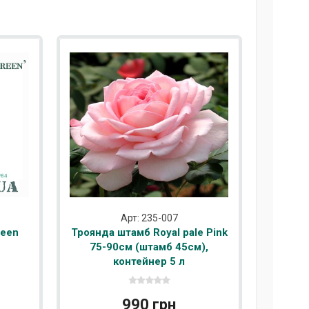
Арт: 235-007
reen
Троянда штамб Royal pale Pink
75-90см (штамб 45см),
контейнер 5 л
990 грн