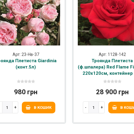
Арт: 23-Нв-37
Арт: 1128-142
оянда Плетиста Giardinia
Троянда Плетиста
(конт.5л)
(ф.шпалера) Red Flame Fi
220х120см, контейнер
980 грн
28 900 грн
В КОШИК
В КОШ