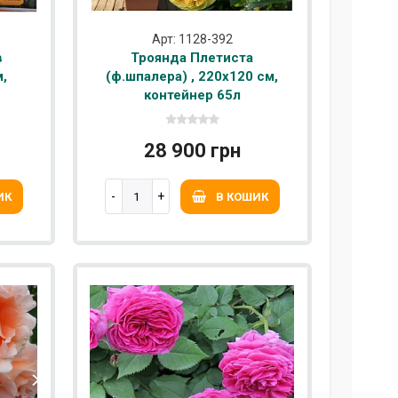
Арт: 1128-392
в
Троянда Плетиста
м,
(ф.шпалера) , 220х120 см,
контейнер 65л
28 900 грн
ИК
В КОШИК