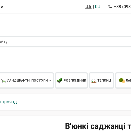
UA
|
RU
+38 (09
ти
ЛАНДШАФТНІ ПОСЛУГИ
РОЗПЛІДНИК
ТЕПЛИЦІ
ЛА
і троянд
В'юнкі саджанці 