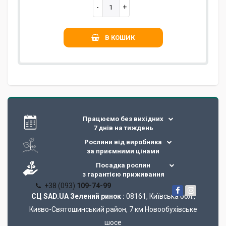
В КОШИК
Працюємо без вихідних
7 днів на тиждень
Рослини від виробника
за приємними цінами
Посадка рослин
з гарантією приживання
+38 (093)
109-74-99
СЦ SAD.UA Зелений ринок :
08161, Київська обл.,
Києво-Святошинський район, 7 км Новообухівське
шосе