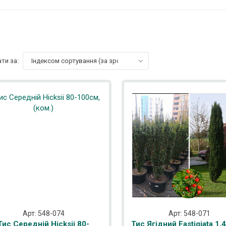
ти за:
Індексом сортування (за зростанням)
Арт: 548-074
Арт: 548-071
Тис Середній Hicksii 80-
Тис Ягідний Fastigiata 1,4