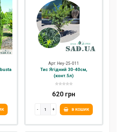
Арт: Hey-25-011
obusta
Тис Ягідний 30-40см,
(конт.5л)
620 грн
ИК
В КОШИК