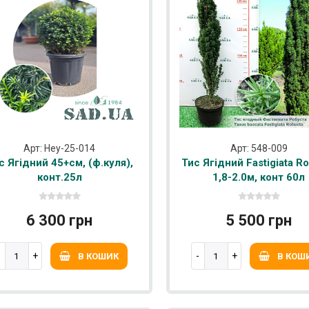
Арт: Hey-25-014
Арт: 548-009
с Ягідний 45+см, (ф.куля),
Тис Ягідний Fastigiata R
конт.25л
1,8-2.0м, конт 60л
6 300 грн
5 500 грн
В КОШИК
В КОШ