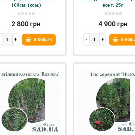
100см, (ком.)
конт. 25л
2 800 грн
4 900 грн
В КОШИК
В КОШ