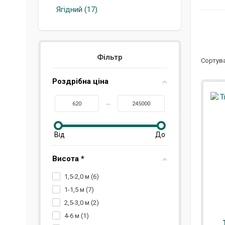
Ягідний (17)
Фільтр
Сортува
Роздрібна ціна
Висота *
1,5-2,0 м (
6
)
1-1,5 м (
7
)
2,5-3,0 м (
2
)
4-6 м (
1
)