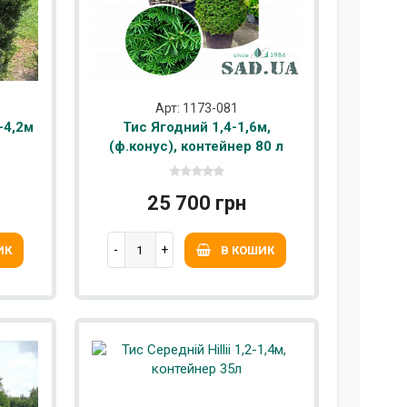
Арт: 1173-081
-4,2м
Тис Ягодний 1,4-1,6м,
(ф.конус), контейнер 80 л
25 700 грн
ИК
В КОШИК