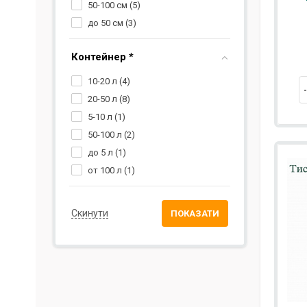
50-100 см (
5
)
до 50 см (
3
)
Контейнер *
10-20 л (
4
)
20-50 л (
8
)
5-10 л (
1
)
50-100 л (
2
)
до 5 л (
1
)
от 100 л (
1
)